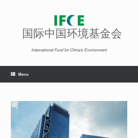
Skip
to
content
国际中国环境基金会
International Fund for China's Environment
Menu